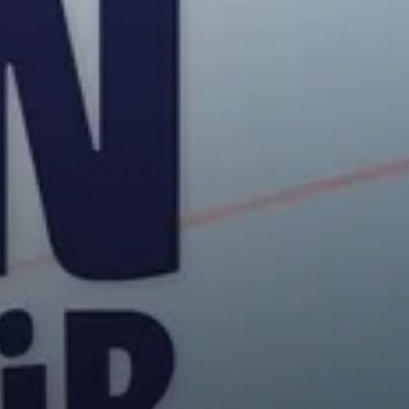
© LSB RLP