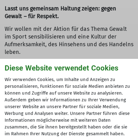
Lasst uns gemeinsam Haltung zeigen: gegen
Gewalt – für Respekt.
Wir wollen mit der Aktion für das Thema Gewalt
im Sport sensibilisieren und eine Kultur der
Aufmerksamkeit, des Hinsehens und des Handelns
leben.
Denn Gewalt hat viele Gesichter: körperlich,
Diese Website verwendet Cookies
psychisch, sexualisiert – aber auch Ausgrenzung
oder Diskriminierung. Sport soll ein sicherer
Wir verwenden Cookies, um Inhalte und Anzeigen zu
personalisieren, Funktionen für soziale Medien anbieten zu
Raum für alle sein. Dafür stehen wir ein!
können und Zugriffe auf unsere Website zu analysieren.
Außerdem geben wir Informationen zu Ihrer Verwendung
Ansprechpersonen
unserer Website an unsere Partner für soziale Medien,
Und falls doch einmal etwas passiert oder Fragen
Werbung und Analysen weiter. Unsere Partner führen diese
aufkommen: Wir beraten euch gerne! Unsere
Informationen möglicherweise mit weiteren Daten
zusammen, die Sie ihnen bereitgestellt haben oder die sie
Ansprechpartner*innen unterstützen euch
im Rahmen Ihrer Nutzung der Dienste gesammelt haben.
vertraulich und "ernstgenommen" bei allen