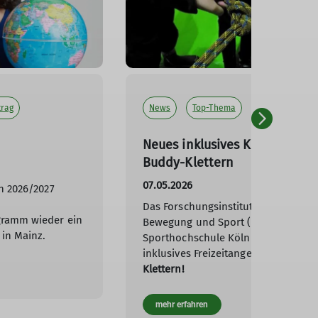
trag
News
Top-Thema
Vielfalt und To
Neues inklusives Kletterprojek
Buddy-Klettern
07.05.2026
n 2026/2027
Das Forschungsinstitut für Inklusio
gramm wieder ein
Bewegung und Sport (FIBS) der Deu
 in Mainz.
Sporthochschule Köln hat ein tolles
inklusives Freizeitangebot gestartet
Klettern!
mehr erfahren