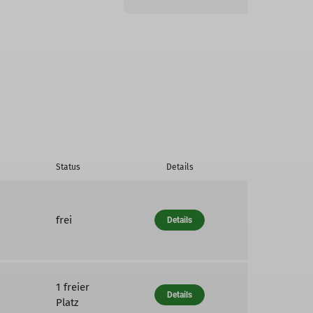
Status
Details
frei
Details
1 freier
Details
Platz