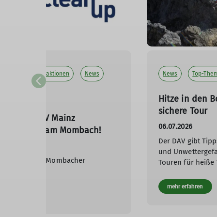
utz
Mitmachaktionen
News
News
Top-The
Top-Thema
Hitze in den B
sichere Tour
leanUp: DAV Mainz
06.07.2026
tützt das Team Mombach!
Der DAV gibt Tip
26
und Unwettergefa
September am Mombacher
Touren für heiße 
r.
mehr erfahren
rfahren