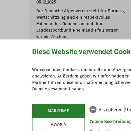
05.12.2025
Der Deutsche Alpenverein steht für Fairness,
Wertschätzung und ein respektvolles
Miteinander. Gemeinsam mit dem
Landessportbund Rheinland-Pfalz setzen
wir ein Zeichen.
Diese Website verwendet Cook
mehr erfahren
Wir verwenden Cookies, um Inhalte und Anzeigen 
analysieren. Außerdem geben wir Informationen 
Partner führen diese Informationen möglicherwei
Andere Themen
Dienste gesammelt haben.
Alpinausbildung Kaunergrathütte
Bergsport
Gruppe
Akzeptieren (Üb
MAILCHIMP
Naturschutz
News
Programm
Sicher unterwegs
Cookie Beschreibun
MOOBLY