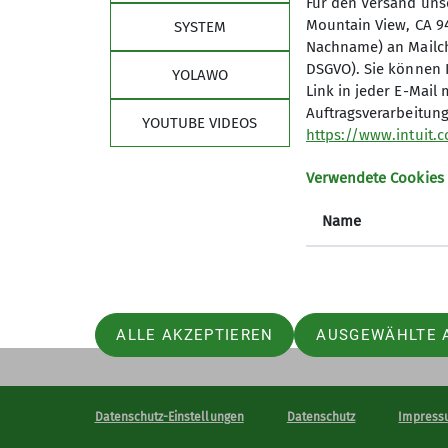
Für den Versand unse
Mountain View, CA 9
SYSTEM
Nachname) an Mailchim
DSGVO). Sie können I
YOLAWO
Quick-Links
Unse
Link in jeder E-Mail
Auftragsverarbeitung
YOUTUBE VIDEOS
Kurse, Touren und Veranstaltungen
Services 
https://www.intuit.
Tourenberichte unserer Mitglieder
Über un
Newsletter - Bergpost
Geschäft
Verwendete Cookies
Kaunergrathütte
Vorstan
Name
Kletterkiste
Mitglied
Sektionsjugend JDAV
ALLE AKZEPTIEREN
AUSGEWÄHLTE 
Datenschutz-Einstellungen
Datenschutz
Impress