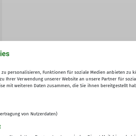
ies
zu personalisieren, Funktionen für soziale Medien anbieten zu k
zu Ihrer Verwendung unserer Website an unsere Partner für sozi
se mit weiteren Daten zusammen, die Sie ihnen bereitgestellt ha
n
Kaunergrathütte
Klettern
Klimaschutz
Klimaschutztipps
ertragung von Nutzerdaten)
Startseite
Top-Thema
Tourenbericht
Vereinsseite
Vielf
g