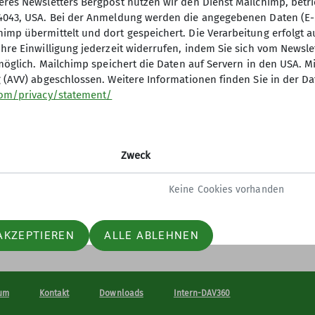
res Newsletters Bergpost nutzen wir den Dienst Mailchimp, betrie
4043, USA. Bei der Anmeldung werden die angegebenen Daten (E-M
p übermittelt und dort gespeichert. Die Verarbeitung erfolgt auf B
hre Einwilligung jederzeit widerrufen, indem Sie sich vom Newsl
re Sektion
Kooperationspartn
 möglich. Mailchimp speichert die Daten auf Servern in den USA. M
 (AVV) abgeschlossen. Weitere Informationen finden Sie in der D
für Mitglieder
Alpinsportladen Mainz
com/privacy/statement/
s
Alte Lokhalle Mainz
sstelle
d und Team
Zweck
 werden
Keine Cookies vorhanden
AKZEPTIEREN
ALLE ABLEHNEN
um
Kontakt
Downloads
Intern-DAV360