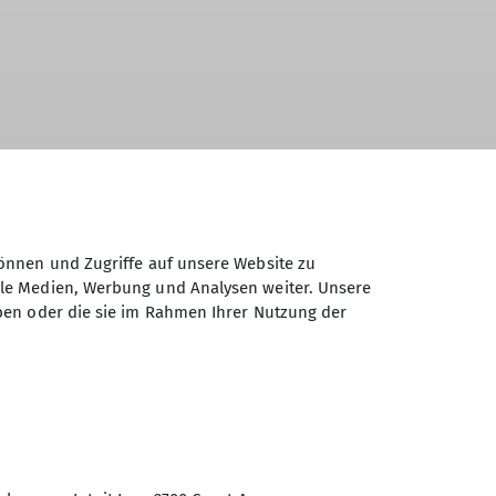
önnen und Zugriffe auf unsere Website zu
ale Medien, Werbung und Analysen weiter. Unsere
ben oder die sie im Rahmen Ihrer Nutzung der
Mitgliedschaft
Mitmachaktionen
Natur
alt und Toleranz
Vortrag
Wandern
Wintersport