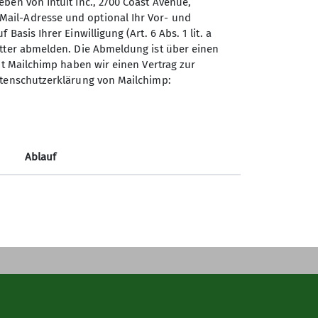
ben von Intuit Inc., 2700 Coast Avenue,
ail-Adresse und optional Ihr Vor- und
asis Ihrer Einwilligung (Art. 6 Abs. 1 lit. a
Sektion Mainz des Deutschen
etter abmelden. Die Abmeldung ist über einen
Alpenvereins (DAV) e.V.
er
it Mailchimp haben wir einen Vertrag zur
atenschutzerklärung von Mailchimp:
Turmstr. 85
55120 Mainz
Telefon +496131688829
Ablauf
Kontakt