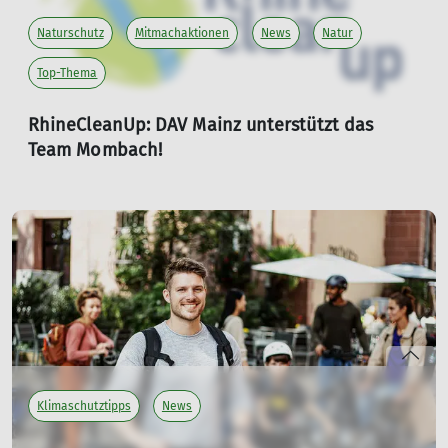
Naturschutz
Mitmachaktionen
News
Natur
Top-Thema
RhineCleanUp: DAV Mainz unterstützt das
Team Mombach!
21.07.2026
Am 12. September am Mombacher Rheinufer.
mehr erfahren
Klimaschutztipps
News