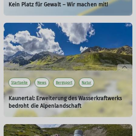
Kein Platz für Gewalt – Wir machen mit!
05.12.2025
Der Deutsche Alpenverein steht für Fairness,
Wertschätzung und ein respektvolles Miteinander.
Gemeinsam mit dem Landessportbund Rheinland-Pfalz
setzen wir ein Zeichen.
mehr erfahren
Startseite
News
Bergsport
Natur
Kaunertal: Erweiterung des Wasserkraftwerks
bedroht die Alpenlandschaft
DAV Mainz fordert Schutz der einzigartigen Region – Jetzt
Petition unterstützen!
16.03.2025