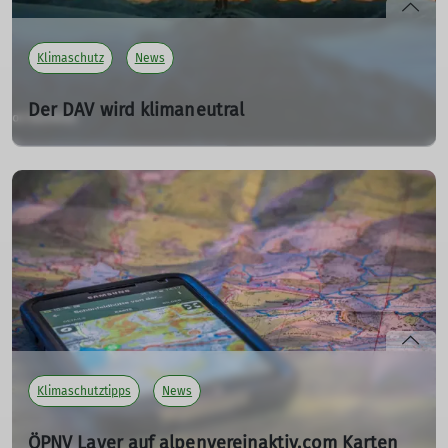
Klimaschutz
News
Der DAV wird klimaneutral
01.09.2023
Unser gemeinsames Ziel: Klimaneutral bis 2030
mehr erfahren
Klimaschutztipps
News
ÖPNV Layer auf alpenvereinaktiv.com Karten