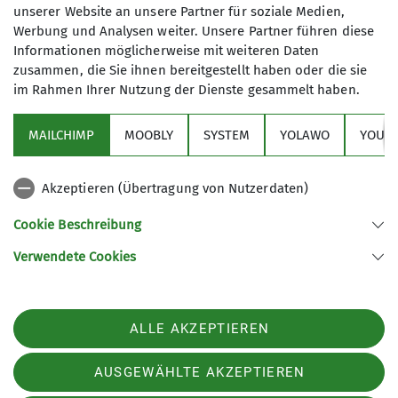
unserer Website an unsere Partner für soziale Medien,
Werbung und Analysen weiter. Unsere Partner führen diese
Alpinausbildung Kaunergrathütte
Bergsport
Gruppen
Informationen möglicherweise mit weiteren Daten
zusammen, die Sie ihnen bereitgestellt haben oder die sie
Kaunergrathütte
Klettern
Klimaschutz
Klimaschutztipps
im Rahmen Ihrer Nutzung der Dienste gesammelt haben.
Mitgliedschaft
Mitmachaktionen
Natur
Naturschutz
MAILCHIMP
MOOBLY
SYSTEM
YOLAWO
YOUTU
News
Programm
Sicher unterwegs
Top-Thema
Tourenbericht
Vereinsseite
Vielfalt und Toleranz
Akzeptieren (Übertragung von Nutzerdaten)
Vortrag
Wandern
Wintersport
Cookie Beschreibung
Verwendete Cookies
Quick-Links
ALLE AKZEPTIEREN
Unsere Sektion
AUSGEWÄHLTE AKZEPTIEREN
Kooperationspartner