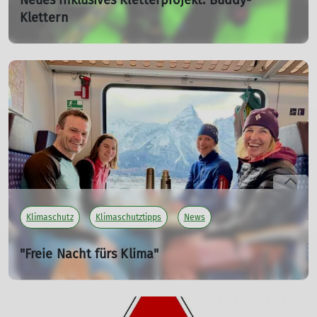
Neues inklusives Kletterprojekt: Buddy-
Klettern
07.05.2026
Das Forschungsinstitut für Inklusion durch Bewegung
und Sport (FIBS) der Deutschen Sporthochschule Köln
hat ein tolles inklusives Freizeitangebot gestartet:
Buddy-Klettern!
mehr erfahren
Klimaschutz
Klimaschutztipps
News
"Freie Nacht fürs Klima"
Für mehr Klimaschutz und weniger CO2-Emissionen
26.01.2026
Mit der Bahn entspannt und klimafreundlich anreisen