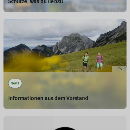
Schütze, was du liebst!
Petition "Rettet die Berge"
15.06.2025
Aufruf zur Unterschrift zur Petition "Rettet die Berge -
kein Rückschritt beim Alpenschutz!" - Jetzt bis Ende Juli
unterschreiben!
mehr erfahren
News
Informationen aus dem Vorstand
18.06.2024
Liebe Mitglieder, die Inflation und die allgemeinen
Kostensteigerungen machen leider auch vor dem
Deutschen Alpenverein nicht halt und erfordern eine