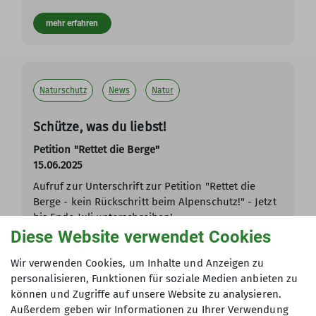
mehr erfahren
Naturschutz
News
Natur
Schütze, was du liebst!
Petition "Rettet die Berge"
15.06.2025
Aufruf zur Unterschrift zur Petition "Rettet die
Berge - kein Rückschritt beim Alpenschutz!" - Jetzt
bis Ende Juli unterschreiben!
Diese Website verwendet Cookies
mehr erfahren
Wir verwenden Cookies, um Inhalte und Anzeigen zu
personalisieren, Funktionen für soziale Medien anbieten zu
können und Zugriffe auf unsere Website zu analysieren.
Andere Themen
Außerdem geben wir Informationen zu Ihrer Verwendung