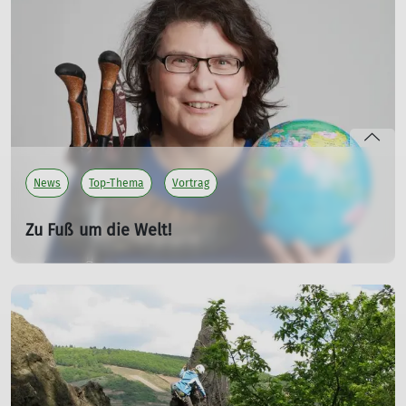
Unwettergefahr und empfiehlt kühle Touren für heiße
Tage.
mehr erfahren
News
Top-Thema
Vortrag
Zu Fuß um die Welt!
02.06.2026
Auch in der Vortrags-Saison 2026/2027 erwartet Sie
neben einem abwechslungsreichen Programm wieder
ein ganz besonderes Highlight in Mainz.
mehr erfahren