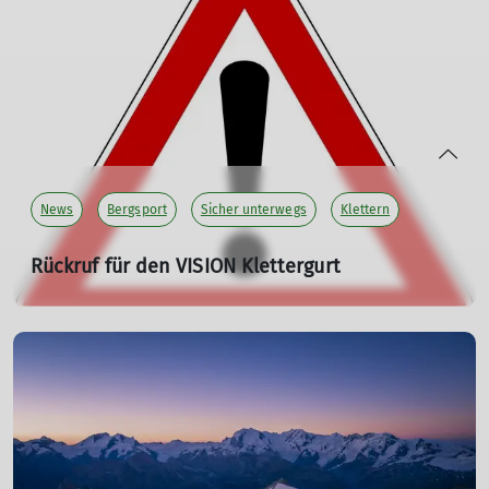
und dafür eine freie Übernachtung im Matratzenlager
auf der Kaunergrathütte erhalten. Unsere Aktion "
Freie
Nacht fürs Klima
" macht's möglich. Wir fürs Klima!
mehr erfahren
News
Bergsport
Sicher unterwegs
Klettern
Rückruf für den VISION Klettergurt
07.03.2025
Besitzer sollten die
Verwendung des Klettergurts sofort
einstellen.
mehr erfahren