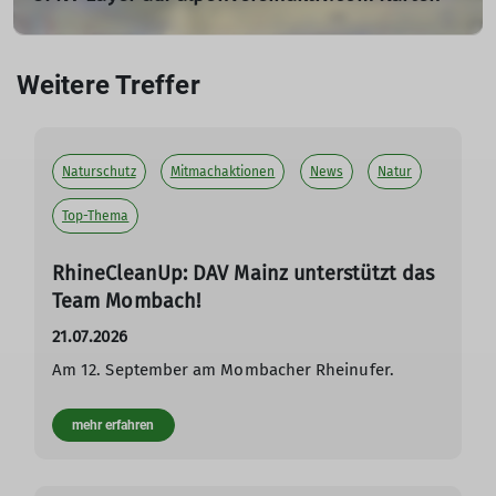
24.07.2024
Eine gute Nachricht für alle Liebhaber*innen von
Weitere Treffer
gemütlichen Zugfahrten und grandiosen Aussichten
durchs Busfenster: Das Planungstool des Tourenportals
@alpenvereinaktiv ist um eine Öffi-Kartenebene
erweitert worden!
Naturschutz
Mitmachaktionen
News
Natur
mehr erfahren
Top-Thema
RhineCleanUp: DAV Mainz unterstützt das
Team Mombach!
21.07.2026
Am 12. September am Mombacher Rheinufer.
mehr erfahren