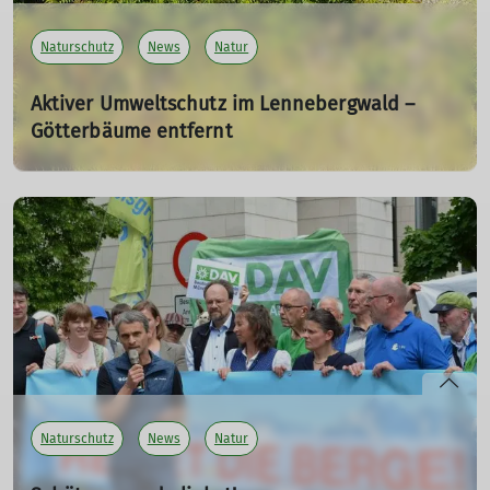
Naturschutz
News
Natur
Aktiver Umweltschutz im Lennebergwald –
Götterbäume entfernt
01.07.2025
Am 28. Juni 2025 war es so weit: Die Sektion Mainz des
Deutschen Alpenvereins war nicht in den Bergen,
sondern direkt vor der Haustür im Einsatz – beim aktiven
Naturschutz im Lennebergwald.
mehr erfahren
Naturschutz
News
Natur