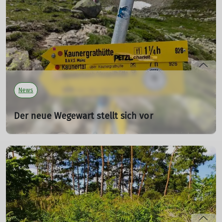
Die geplante Erweiterung des Kaunertal-
Wasserkraftwerks bedroht nicht nur ein einzigartiges
Ökosystem, sondern betrifft auch uns ganz konkret.
mehr erfahren
News
Der neue Wegewart stellt sich vor
12.08.2024
Jörg Ladiges ist der neue Wegewart der DAV Sektion
Mainz.
mehr erfahren