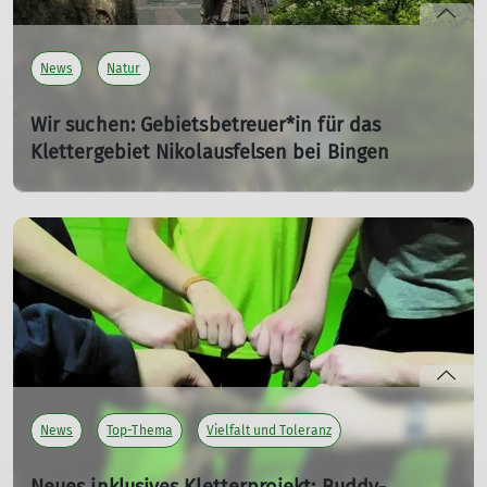
News
Natur
Wir suchen: Gebietsbetreuer*in für das
Klettergebiet Nikolausfelsen bei Bingen
18.08.2025
Ehrenamt im Alpenverein - Unser Herz und unsere Seele!
mehr erfahren
News
Top-Thema
Vielfalt und Toleranz