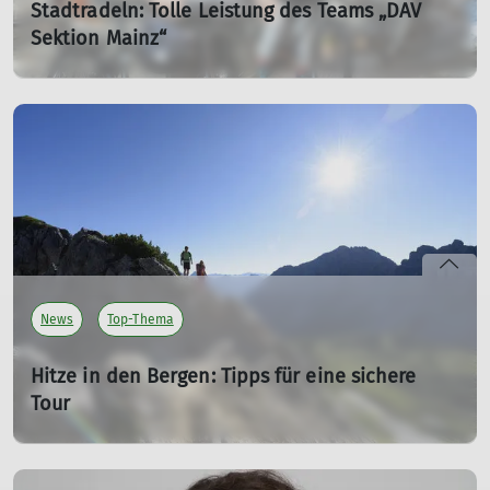
Stadtradeln: Tolle Leistung des Teams „DAV
Sektion Mainz“
02.07.2026
Vom 30. Mai bis 19. Juni 2026 fand das Stadtradeln in
Mainz statt. Insgesamt 176 Teams nahmen an diesem
Wettbewerb teil, um gemeinsam ein Zeichen für den
Klimaschutz zu setzen.
mehr erfahren
News
Top-Thema
Hitze in den Bergen: Tipps für eine sichere
Tour
06.07.2026
Der DAV gibt Tipps zum Wandern bei Hitze und