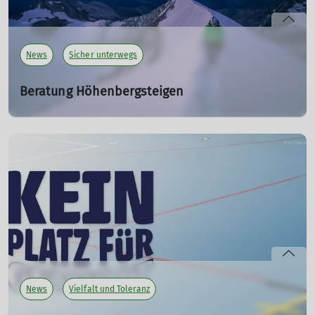
News
Sicher unterwegs
Beratung Höhenbergsteigen
01.08.2024
Unser aktives Mitglied
Dr. Nadine Dreimüller
ist
Medizinerin an der Universitätsmedizin Mainz und hat im
Jahr 2024 die Ausbildung zur Alpin- und
Höhenmedizinerin. Das erworbene Wissen möchte sie
gerne allen Mitgliedern unserer Sektion zur Verfügung
stellen.
mehr erfahren
News
Vielfalt und Toleranz