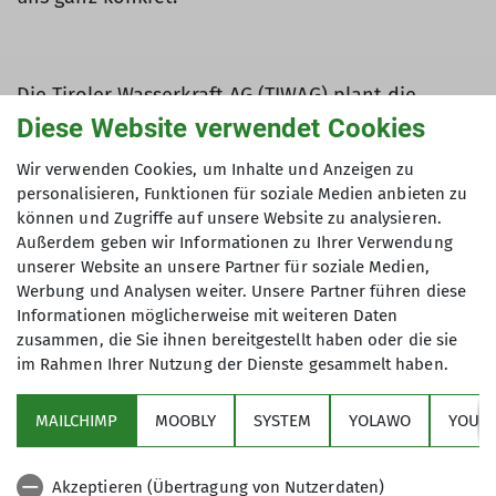
Die Tiroler Wasserkraft AG (TIWAG) plant die
signifikante Erweiterung des bestehenden
Diese Website verwendet Cookies
Kaunertal-Wasserkraftwerks. Dieses Vorhaben
Wir verwenden Cookies, um Inhalte und Anzeigen zu
sieht die Überflutung des Platzertals zur
personalisieren, Funktionen für soziale Medien anbieten zu
Schaffung eines neuen Speicherbeckens, die
können und Zugriffe auf unsere Website zu analysieren.
Umleitung mehrerer alpiner Wildflüsse sowie die
Außerdem geben wir Informationen zu Ihrer Verwendung
Errichtung eines 120 Meter hohen Staudamms
unserer Website an unsere Partner für soziale Medien,
vor. Zudem würde die Maßnahme die Zerstörung
Werbung und Analysen weiter. Unsere Partner führen diese
wertvoller Moorlandschaften zur Folge haben.
Informationen möglicherweise mit weiteren Daten
zusammen, die Sie ihnen bereitgestellt haben oder die sie
Diese Eingriffe stellen eine massive Bedrohung für
im Rahmen Ihrer Nutzung der Dienste gesammelt haben.
das sensible Ökosystem der Alpen dar.
Warum das uns alle angeht – und
MAILCHIMP
MOOBLY
SYSTEM
YOLAWO
YOUTU
besonders den DAV Mainz:
Akzeptieren (Übertragung von Nutzerdaten)
Unsere Kaunergrathütte, ein wichtiger Stützpunkt