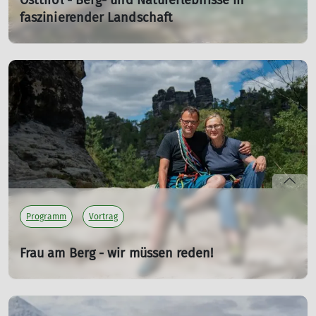
Osttirol - Berg- und Naturerlebnisse in
faszinierender Landschaft
Vortrag von Bernd Bräuer
Do. 10.12.2026 19:30 Uhr
Osttirol ist anders: authentischer, ursprünglich, echter,
reduzierter. Und zwar reduziert auf das Notwendige, auf
das Wesentliche. Auf das, was es wirklich braucht: Berge.
mehr erfahren
Programm
Vortrag
Frau am Berg - wir müssen reden!
Vortrag von Peter Brunnert
Do. 15.04.2027 19:30 Uhr
Durfte Mann noch bis vor kurzem ungestraft von der