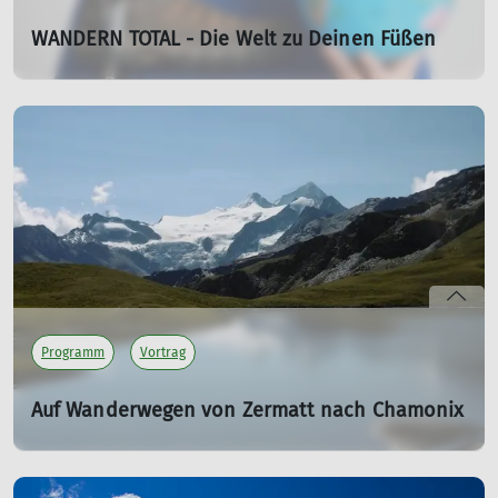
WANDERN TOTAL - Die Welt zu Deinen Füßen
Infotainment Show von Christine Thürmer
Sa. 20.02.2027 20:00 Uhr
Christine Thürmer, die meistgewanderte Frau der Welt,
hat nach über 65.000 Kilometern auf fünf Kontinenten
festgestellt: Gewandert wird zwar überall, aber überall
anders.
mehr erfahren
Programm
Vortrag
Auf Wanderwegen von Zermatt nach Chamonix
Vortrag von Werner Rehn
Do. 11.03.2027 19:30 Uhr