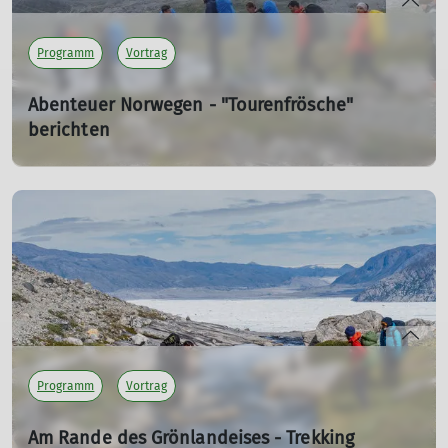
Programm
Vortrag
Abenteuer Norwegen - "Tourenfrösche"
berichten
Vortrag von Helena Lorenz, Rebekka Schütze, Jakob
Spohrs
Do. 24.09.2026 19:30 Uhr
41 Stunden Zugfahrt mit 13 Umstiegen: Das Abenteuer
Norwegen kann starten. Ein Vortrag der Jugendgruppe
"Tourenfrösche".
mehr erfahren
Programm
Vortrag
Am Rande des Grönlandeises - Trekking