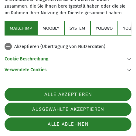
zusammen, die Sie ihnen bereitgestellt haben oder die sie
Andere Themen
im Rahmen Ihrer Nutzung der Dienste gesammelt haben.
Alpinausbildung Kaunergrathütte
Bergsport
Gruppen
MAILCHIMP
MOOBLY
SYSTEM
YOLAWO
YOUTU
Kaunergrathütte
Klettern
Klimaschutz
Klimaschutztipps
Akzeptieren (Übertragung von Nutzerdaten)
Mitgliedschaft
Mitmachaktionen
Natur
Naturschutz
Cookie Beschreibung
News
Sicher unterwegs
Startseite
Top-Thema
Verwendete Cookies
Tourenbericht
Vereinsseite
Vielfalt und Toleranz
Vortrag
Wandern
Wintersport
ALLE AKZEPTIEREN
AUSGEWÄHLTE AKZEPTIEREN
Quick-Links
ALLE ABLEHNEN
Unsere Sektion