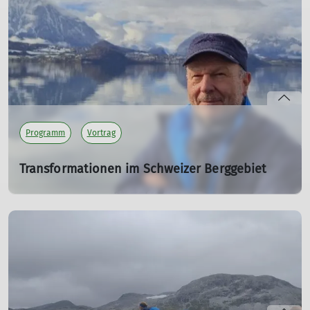
„Frau als Untergang des Alpinismus“ schwadronieren,
haben sich die Zeiten mittlerweile grundlegend
geändert.
mehr erfahren
Programm
Vortrag
Transformationen im Schweizer Berggebiet
Vortrag von Prof. Stefan Forster
Do. 29.10.2026 19:30 Uhr
Das Referat von Prof. Forster beleuchtet die touristischen
Entwicklungslinien des Schweizer Berggebietes ab 1950.
mehr erfahren