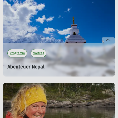
Die „Kleine Haute Route für Wanderer“ führt über mehr
als 180 km alpine Wege durch eine grandiose Bergwelt
mit einsamen Tälern, die durch Eiszeiten, Bergstürze und
die Alpwirtschaft geprägt sind - überwiegend im
Schatten von Drei- und Viertausendern
mehr erfahren
Programm
Vortrag
Abenteuer Nepal
Reisevortrag von Buchautor Jonas Heimbach
Do. 21.01.2027 19:30 Uhr
Der Fotograf und Buchautor erzählt in seinem
Reisevortrag von seiner fast dreimonatigen Reise mit
dem Rucksack durch Nepal im Frühjahr 2020.
mehr erfahren