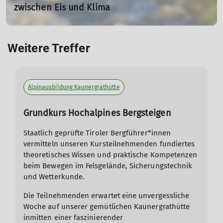
zwischen Eis und Klima
Live-Vortrag von Raoul Taschinski
Do. 18.12.2025 19:30 Uhr
Weitere Treffer
Dieser spannende Vortrag nimmt Sie mit auf eine Reise
in die eisige Welt Grönlands und zeigt, wie sich eine der
letzten großen Naturlandschaften unseres Planeten im
Wandel befindet.
Alpinausbildung Kaunergrathütte
mehr erfahren
Grundkurs Hochalpines Bergsteigen
Staatlich geprüfte Tiroler Bergführer*innen
vermitteln unseren Kursteilnehmenden fundiertes
theoretisches Wissen und praktische Kompetenzen
beim Bewegen im Felsgelände, Sicherungstechnik
und Wetterkunde.
Die Teilnehmenden erwartet eine unvergessliche
Woche auf unserer gemütlichen Kaunergrathütte
inmitten einer faszinierender