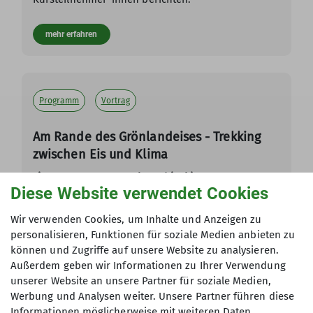
mehr erfahren
Programm
Vortrag
Am Rande des Grönlandeises - Trekking
zwischen Eis und Klima
Live-Vortrag von Raoul Taschinski
Diese Website verwendet Cookies
Dieser spannende Vortrag nimmt Sie mit auf eine
Reise in die eisige Welt Grönlands und zeigt, wie
Wir verwenden Cookies, um Inhalte und Anzeigen zu
sich eine der letzten großen Naturlandschaften
personalisieren, Funktionen für soziale Medien anbieten zu
unseres Planeten im Wandel befindet.
können und Zugriffe auf unsere Website zu analysieren.
Außerdem geben wir Informationen zu Ihrer Verwendung
mehr erfahren
unserer Website an unsere Partner für soziale Medien,
Werbung und Analysen weiter. Unsere Partner führen diese
Informationen möglicherweise mit weiteren Daten