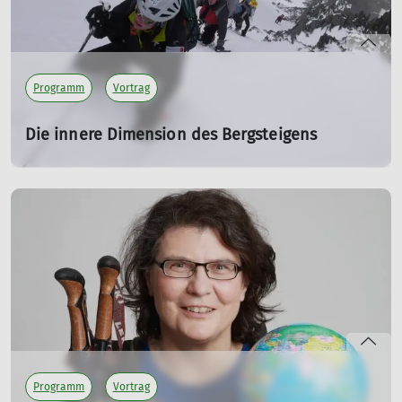
Programm
Vortrag
Die innere Dimension des Bergsteigens
Live-Vortrag von Gerlinde Kaltenbrunner
Fr. 13.11.2026 19:00 Uhr
Eine der größten Bergsteigerinnen unserer Zeit berichtet
mit beeindruckenden Bildern und bewegenden
Geschichten von Mut, Leidenschaft und dem Weg zu den
höchsten Gipfeln der Erde.
mehr erfahren
Programm
Vortrag