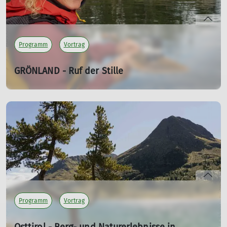
Programm
Vortrag
GRÖNLAND - Ruf der Stille
Vortrag von Jolanda Linschooten
Di. 24.11.2026 19:30 Uhr
Die niederländische Profi-Abenteurerin berichtet über
die Durchquerung der grönländischen Eiskappe auf
Skiern über eine Breite von 600 Kilometern.
mehr erfahren
Programm
Vortrag