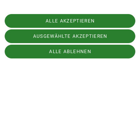
ALLE AKZEPTIEREN
AUSGEWÄHLTE AKZEPTIEREN
ALLE ABLEHNEN
© DAV/Thilo Brunner
Klettern in der Region ist auch an
künstlichen Kletterwänden möglich - z.B. in
unserer vereinseigenen Kletterhalle in Mainz-
Mombach.
mehr erfahren