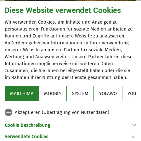
© DAV Sektion Mainz
Diese Website verwendet Cookies
Klettern am Fels kann man nicht
nur in den Alpen, sondern auch oberhalb des
Wir verwenden Cookies, um Inhalte und Anzeigen zu
Morgenbachtals am Rhein.
personalisieren, Funktionen für soziale Medien anbieten zu
können und Zugriffe auf unsere Website zu analysieren.
Außerdem geben wir Informationen zu Ihrer Verwendung
mehr erfahren
unserer Website an unsere Partner für soziale Medien,
Werbung und Analysen weiter. Unsere Partner führen diese
Informationen möglicherweise mit weiteren Daten
zusammen, die Sie ihnen bereitgestellt haben oder die sie
Klettern in der
im Rahmen Ihrer Nutzung der Dienste gesammelt haben.
Kletterhalle
MAILCHIMP
MOOBLY
SYSTEM
YOLAWO
YOUTU
Akzeptieren (Übertragung von Nutzerdaten)
Cookie Beschreibung
Verwendete Cookies