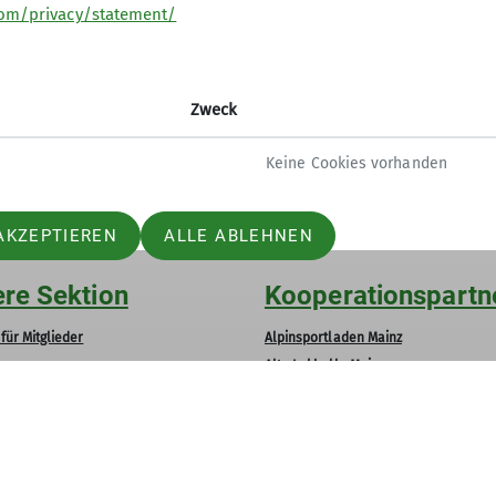
com/privacy/statement/
Zweck
Keine Cookies vorhanden
AKZEPTIEREN
ALLE ABLEHNEN
re Sektion
Kooperationspartn
für Mitglieder
Alpinsportladen Mainz
s
Alte Lokhalle Mainz
sstelle
d und Team
 werden