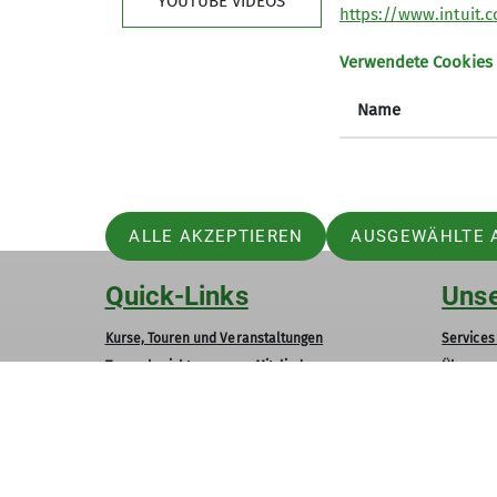
YOUTUBE VIDEOS
https://www.intuit.
Weitere Aktivitäten in der Region:
Verwendete Cookies
Übersicht Regionale Aktivtäten
Name
ALLE AKZEPTIEREN
AUSGEWÄHLTE 
Quick-Links
Unse
Kurse, Touren und Veranstaltungen
Services 
Tourenberichte unserer Mitglieder
Über un
Newsletter - Bergpost
Geschäft
Kaunergrathütte
Vorstan
Kletterkiste
Mitglied
Sektionsjugend JDAV