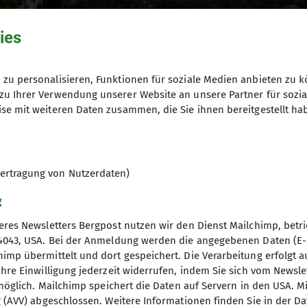
ies
zu personalisieren, Funktionen für soziale Medien anbieten zu k
zu Ihrer Verwendung unserer Website an unsere Partner für sozi
se mit weiteren Daten zusammen, die Sie ihnen bereitgestellt ha
ter
Kurse
bzw.
Touren
) finden in der
 Workshops, Schraubkurse sowie
ertragung von Nutzerdaten)
 unserer Gruppe "Mountainbiken".
g
res Newsletters Bergpost nutzen wir den Dienst Mailchimp, betrie
4043, USA. Bei der Anmeldung werden die angegebenen Daten (E-M
p übermittelt und dort gespeichert. Die Verarbeitung erfolgt auf B
hre Einwilligung jederzeit widerrufen, indem Sie sich vom Newsl
 möglich. Mailchimp speichert die Daten auf Servern in den USA. M
 (AVV) abgeschlossen. Weitere Informationen finden Sie in der D