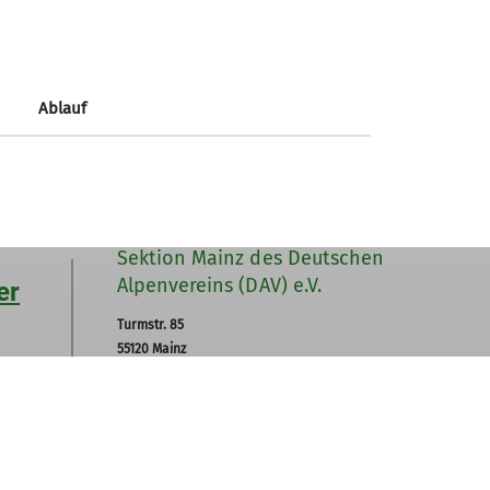
Ablauf
Sektion Mainz des Deutschen
Alpenvereins (DAV) e.V.
er
Turmstr. 85
55120 Mainz
Telefon +496131688829
Kontakt