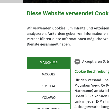
Diese Website verwendet Cook
Wir verwenden Cookies, um Inhalte und Anzeigen 
analysieren. Außerdem geben wir Informationen 
Partner führen diese Informationen möglicherwei
Dienste gesammelt haben.
Neben MTB-Kursen und -Touren (siehe un
Region unregelmäßig MTB-Aktivitäten wie
Wochenendtouren statt.
Akzeptieren (Üb
MAILCHIMP
Nähere Informationen dazu finden Sie bei
Cookie Beschreibun
MOOBLY
Für den Versand unse
Gruppe "Mountainbiken"
Mountain View, CA 9
SYSTEM
Nachname) an Mailchim
DSGVO). Sie können I
YOLAWO
Link in jeder E-Mail
Auftragsverarbeitung