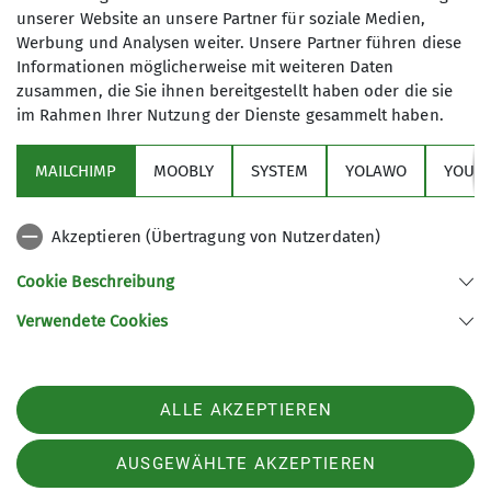
Absenden
unserer Website an unsere Partner für soziale Medien,
sind Pflichtfelder
Werbung und Analysen weiter. Unsere Partner führen diese
Informationen möglicherweise mit weiteren Daten
zusammen, die Sie ihnen bereitgestellt haben oder die sie
im Rahmen Ihrer Nutzung der Dienste gesammelt haben.
Quick-Links
MAILCHIMP
MOOBLY
SYSTEM
YOLAWO
YOUTU
Unsere Sektion
Akzeptieren (Übertragung von Nutzerdaten)
Kooperationspartner
Cookie Beschreibung
Verwendete Cookies
Sektion Mainz des Deutschen Alpenvereins (DAV) e.V.
Turmstr. 85
55120 Mainz
Telefon +496131688829
ALLE AKZEPTIEREN
Kontakt
AUSGEWÄHLTE AKZEPTIEREN