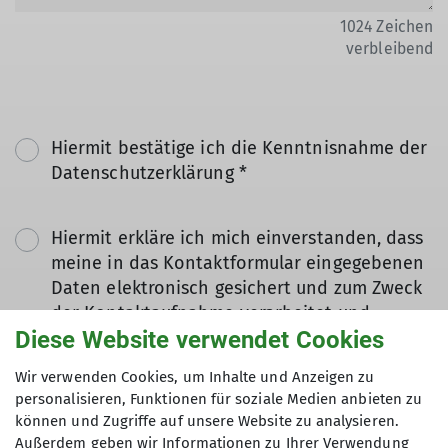
1024
Zeichen
verbleibend
Hiermit bestätige ich die Kenntnisnahme der
Datenschutzerklärung *
Hiermit erkläre ich mich einverstanden, dass
meine in das Kontaktformular eingegebenen
Daten elektronisch gesichert und zum Zweck
der Kontaktaufnahme verarbeitet und
Diese Website verwendet Cookies
genutzt werden. Mir ist bekannt, dass ich
meine Einwilligung jederzeit wiederrufen
Wir verwenden Cookies, um Inhalte und Anzeigen zu
kann. *
personalisieren, Funktionen für soziale Medien anbieten zu
können und Zugriffe auf unsere Website zu analysieren.
Mit (*) markierte Felder
Außerdem geben wir Informationen zu Ihrer Verwendung