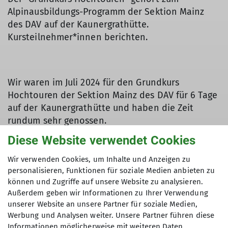
Alpinausbildungs-Programm der Sektion Mainz
des DAV auf der Kaunergrathütte.
Kursteilnehmer*innen berichten.
Wir waren im Juli 2024 für den Grundkurs
Hochtouren der Sektion Mainz des DAV für 6 Tage
auf der Kaunergrathütte und haben die Zeit
rundum sehr genossen.
Diese Website verwendet Cookies
Besonders dazu beigetragen haben hierzu die
Wir verwenden Cookies, um Inhalte und Anzeigen zu
gastfreundlichen und herzlichen Hüttenwirtsleute
personalisieren, Funktionen für soziale Medien anbieten zu
Martina und Elmar und ihr gesamtes Team sowie
können und Zugriffe auf unsere Website zu analysieren.
unser erfahrener Bergführer Fips.
Außerdem geben wir Informationen zu Ihrer Verwendung
unserer Website an unsere Partner für soziale Medien,
Im Kurs haben wir einen breiten Einblick in
Werbung und Analysen weiter. Unsere Partner führen diese
Sicherungstechniken, Felsklettern und das
Informationen möglicherweise mit weiteren Daten