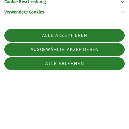
Cookie Beschreibung
Verwendete Cookies
ALLE AKZEPTIEREN
AUSGEWÄHLTE AKZEPTIEREN
ALLE ABLEHNEN
Der DAV geht mit gutem Beispiel voran und hat
auf seiner Hauptversammlung 2023 eine
Selbstverpflichtung zum Tempolimit 120 km/h
verabschiedet, auch außerhalb der
Vereinsaktivitäten unserer Mitglieder. Um ein
sichtbares Zeichen zu setzen und auf die
Selbstverpflichtung aufmerksam zu machen, gibt
es vom DAV Aufkleber "Freiwillig 120" für die
Heckscheibe (gute Ablösbarkeit auf Glas).