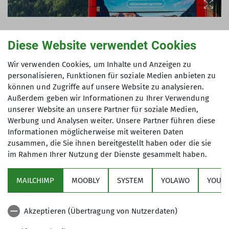
Diese Website verwendet Cookies
Eine Begrenzung der Höchstgeschwindigkeit auf
Wir verwenden Cookies, um Inhalte und Anzeigen zu
personalisieren, Funktionen für soziale Medien anbieten zu
Autobahnen macht das Fahren nicht nur sicherer,
können und Zugriffe auf unsere Website zu analysieren.
sondern würde laut Umweltbundesamt die CO2-
Außerdem geben wir Informationen zu Ihrer Verwendung
Emissinonen des Verkehrssektors um rund 4%
unserer Website an unsere Partner für soziale Medien,
reduzieren. Ein Tempolimit verringert ebenso die
Werbung und Analysen weiter. Unsere Partner führen diese
Emissionen von Lachgas und Feinstaub und hat
Informationen möglicherweise mit weiteren Daten
umfangreiche positive Wirkungen auf Luft-,
zusammen, die Sie ihnen bereitgestellt haben oder die sie
Boden- und Wasserqualität und die Biodiversität.
im Rahmen Ihrer Nutzung der Dienste gesammelt haben.
MAILCHIMP
MOOBLY
SYSTEM
YOLAWO
YOUTU
Akzeptieren (Übertragung von Nutzerdaten)