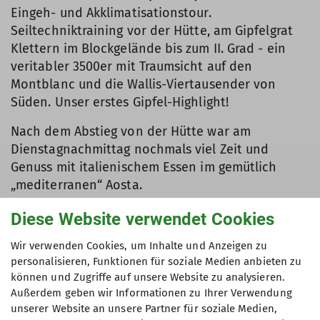
Eingeh- und Akklimatisationstour.
Seiltechniktraining vor der Hütte, am Gipfelgrat
Klettern im Blockgelände bis zum II. Grad - ein
veritabler 3500er mit Traumsicht auf den
Montblanc und die Wallis-Viertausender von
Süden. Unser erstes Gipfel-Highlight!
Nach dem Abstieg von der Hütte war am
Dienstagnachmittag nochmals viel Zeit und
Genuss mit italienischem Essen im gemütlich
„mediterranen“ Aosta.
Diese Website verwendet Cookies
Rifugio Giovanni Gnifetti und erste
Wir verwenden Cookies, um Inhalte und Anzeigen zu
Viertausender
personalisieren, Funktionen für soziale Medien anbieten zu
können und Zugriffe auf unsere Website zu analysieren.
Am Folgetag dann Wechsel der Talseite, Fahrt mit
Außerdem geben wir Informationen zu Ihrer Verwendung
dem Auto nach Staffal und von dort mit Seilbahn,
unserer Website an unsere Partner für soziale Medien,
Gletscherquerung und Klettersteig zum Rifugio