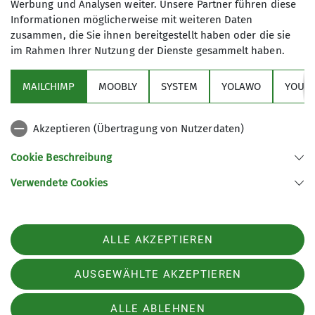
Werbung und Analysen weiter. Unsere Partner führen diese
Giovanni Gnifetti (Gnifetti Hütte). Unser Zuhause
Informationen möglicherweise mit weiteren Daten
für drei Tage auf 3.625 m: urig, voller
zusammen, die Sie ihnen bereitgestellt haben oder die sie
gipfelsüchtiger Bergsteiger*innen, mit
im Rahmen Ihrer Nutzung der Dienste gesammelt haben.
gemütlichem Gruppen-Zimmerlager und köstlicher
Verpflegung.
MAILCHIMP
MOOBLY
SYSTEM
YOLAWO
YOUTU
Am Donnerstag „eroberten“ wir die drei ersten
Akzeptieren (Übertragung von Nutzerdaten)
Viertausender:
Vincentpyramide (4.215 m)
,
Balmenhorn (4.167 m)
und dank starker
Cookie Beschreibung
Gruppenleistung und unverhofft anhaltendem
Verwendete Cookies
strahlenden Sonnenschein am tiefblauen Himmel
als Zugabe die
Ludwigshöhe (4.341 m)
.
ALLE AKZEPTIEREN
AUSGEWÄHLTE AKZEPTIEREN
ALLE ABLEHNEN