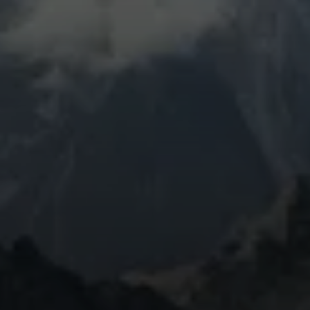
© DAV Mainz / Tourengruppe Monte Emilius und Monte
Rosa (17.-23.08.2025)