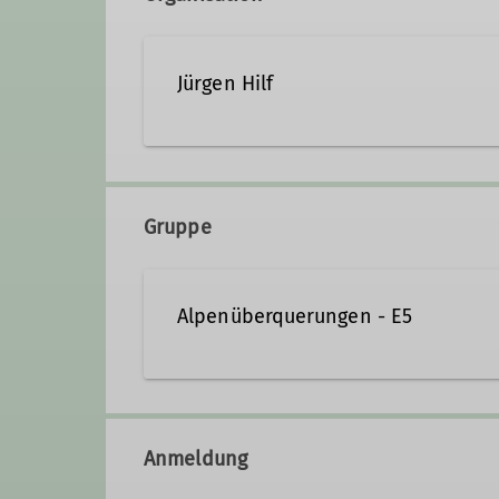
Jürgen Hilf
01520-1983163
e5@dav
Gruppe
Details
Alpenüberquerungen - E5
Gruppenzuordnung Alpenüberqu
Anmeldung