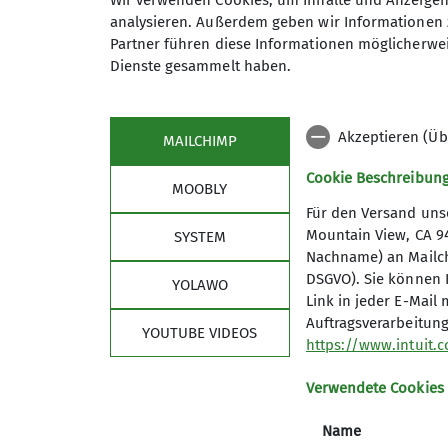
Wir verwenden Cookies, um Inhalte und Anzeigen 
analysieren. Außerdem geben wir Informationen 
Partner führen diese Informationen möglicherwei
Maximale Teilnehmeranzahl
Dienste gesammelt haben.
Akzeptieren (Üb
MAILCHIMP
Cookie Beschreibun
MOOBLY
Für den Versand unse
Mountain View, CA 9
SYSTEM
Nachname) an Mailchim
DSGVO). Sie können I
YOLAWO
Quick-Links
Unse
Link in jeder E-Mail
Auftragsverarbeitung
YOUTUBE VIDEOS
Kurse, Touren und Veranstaltungen
Services 
https://www.intuit.
Tourenberichte unserer Mitglieder
Über un
Newsletter - Bergpost
Geschäft
Verwendete Cookies
Kaunergrathütte
Vorstan
Name
Kletterkiste
Mitglied