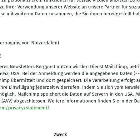
zu personalisieren, Funktionen für soziale Medien anbieten zu k
zu Ihrer Verwendung unserer Website an unsere Partner für sozi
se mit weiteren Daten zusammen, die Sie ihnen bereitgestellt ha
9
ertragung von Nutzerdaten)
g
res Newsletters Bergpost nutzen wir den Dienst Mailchimp, betrie
4043, USA. Bei der Anmeldung werden die angegebenen Daten (E-M
p übermittelt und dort gespeichert. Die Verarbeitung erfolgt auf B
hre Einwilligung jederzeit widerrufen, indem Sie sich vom Newsl
re Sektion
Kooperationspartn
 möglich. Mailchimp speichert die Daten auf Servern in den USA. M
 (AVV) abgeschlossen. Weitere Informationen finden Sie in der D
für Mitglieder
Alpinsportladen Mainz
com/privacy/statement/
s
Alte Lokhalle Mainz
sstelle
d und Team
Zweck
 werden