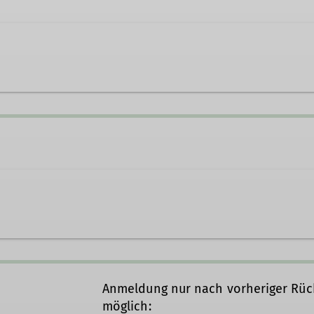
-mainz.de
erungen E5
Anmeldung nur nach vorheriger Rüc
möglich: