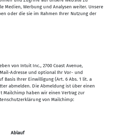
önnen und Zugriffe auf unsere Website zu
ale Medien, Werbung und Analysen weiter. Unsere
ben oder die sie im Rahmen Ihrer Nutzung der
ben von Intuit Inc., 2700 Coast Avenue,
ail-Adresse und optional Ihr Vor- und
asis Ihrer Einwilligung (Art. 6 Abs. 1 lit. a
Sektion Mainz des Deutschen
etter abmelden. Die Abmeldung ist über einen
Alpenvereins (DAV) e.V.
er
it Mailchimp haben wir einen Vertrag zur
atenschutzerklärung von Mailchimp:
Turmstr. 85
55120 Mainz
Telefon +496131688829
Ablauf
Kontakt