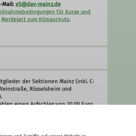
E-Mail:
e5@dav-mainz.de
eilnahmebedingungen für Kurse und
s
Merkblatt zum Klimaschutz
.
tglieder der Sektionen Mainz (inkl. C-
 Weinstraße, Rüsselsheim und
.
hlen einen Aufschlag von 20,00 Euro.
unft und Verpflegung sind im