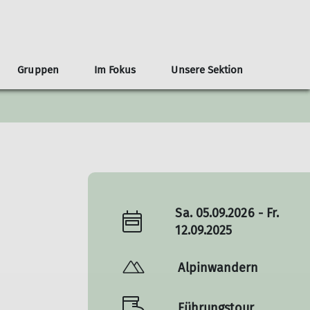
Gruppen
Im Fokus
Unsere Sektion
e
Mitmachen!
nangebote
Alpenüberquerung / E5
Vereinsgeschichte
Digitalisierung und Online-Services
Mountainbiken in der Region
Vorträge und Veranstaltungen
Kooperationspartner
Tourenberichte
Gruppen
Vortragsveranstaltungen und Events
Naturschutzveranstaltungen
Sa. 05.09.2026 - Fr.
12.09.2025
Alpinwandern
Führungstour