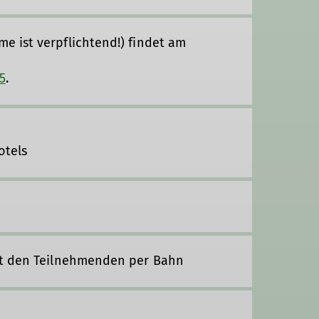
 ist verpflichtend!) findet am
5
.
otels
it den Teilnehmenden per Bahn