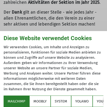
zahlreichen
Aktivitäten der Sektion im Jahr 2025
.
Der
Dank
gilt an dieser Stelle - wie jedes Jahr -
allen Ehrenamtlichen, die den Verein zu einer
sehr aktiven und lebendigen Sektion machen!
Der
Schatzmeister
berichtete über solide
Diese Website verwendet Cookies
Finanzen, die Rechnungsprüfer über ein
einwandfreies Ergebnis.
Wir verwenden Cookies, um Inhalte und Anzeigen zu
personalisieren, Funktionen für soziale Medien anbieten zu
Der
Vorstand wurde entlastet
. Die anstehenden
können und Zugriffe auf unsere Website zu analysieren.
Beschlüsse über die
Verwendung des
Außerdem geben wir Informationen zu Ihrer Verwendung
Überschusses
(Sparen für den Bau), aber auch die
unserer Website an unsere Partner für soziale Medien,
Instandsetzung des Speichersees an der
Werbung und Analysen weiter. Unsere Partner führen diese
Informationen möglicherweise mit weiteren Daten
Kaunergrathütte wurden einstimmig gefasst.
zusammen, die Sie ihnen bereitgestellt haben oder die sie
Als Sparmaßnahme wurde ins Auge gefasst, die
im Rahmen Ihrer Nutzung der Dienste gesammelt haben.
Sektionsmitteilungen
auf eine Print- und eine
digitale Ausgabe zu reduzieren. Immerhin
MAILCHIMP
MOOBLY
SYSTEM
YOLAWO
YOUTU