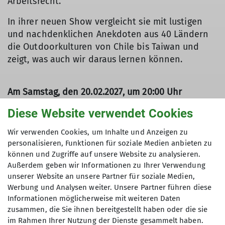
Arbeitsrecht.
In ihrer neuen Show vergleicht sie mit lustigen
und nachdenklichen Anekdoten aus 40 Ländern
die Outdoorkulturen von Chile bis Taiwan und
zeigt, was auch wir daraus lernen können.
Am Samstag, den 20.02.2027, um 20:00 Uhr
im Bürgerhaus Hechtsheim, Am Heuergrund 8
Diese Website verwendet Cookies
in 55129 Mainz
Wir verwenden Cookies, um Inhalte und Anzeigen zu
Der Vorverkauf hat bereits begonnen!
personalisieren, Funktionen für soziale Medien anbieten zu
können und Zugriffe auf unsere Website zu analysieren.
Direkt zum Ticketshop
Außerdem geben wir Informationen zu Ihrer Verwendung
unserer Website an unsere Partner für soziale Medien,
Werbung und Analysen weiter. Unsere Partner führen diese
Informationen möglicherweise mit weiteren Daten
zusammen, die Sie ihnen bereitgestellt haben oder die sie
im Rahmen Ihrer Nutzung der Dienste gesammelt haben.